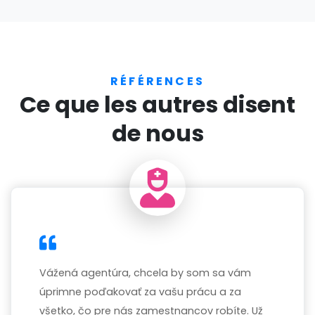
RÉFÉRENCES
Ce que les autres disent
de nous
Vážená agentúra, chcela by som sa vám
úprimne poďakovať za vašu prácu a za
všetko, čo pre nás zamestnancov robíte. Už