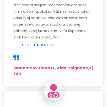
dlhé roky pracujem prostredníctvom vašej
firmy a som spokojná. Vážim si vašu snahu,
prístup aj podporu. Všetkým pracovníkom
prajem veľa zdravia, šťastia a osobnej
pohody. Celej firme želám veľa úspechov,
stability a ďalší rozvoj. Ďak
...LIRE LA SUITE
Madame Svitlana O., Aide-soignant(e)
24h