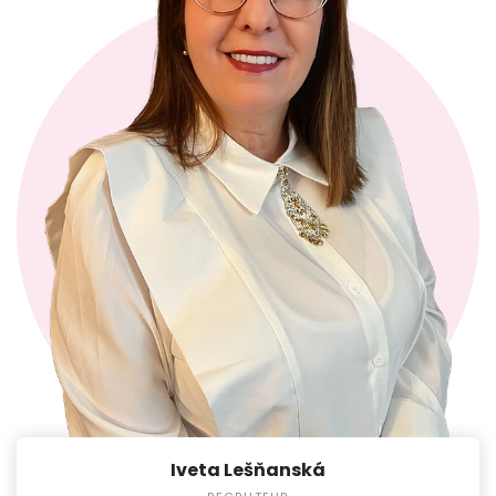
Iveta Lešňanská