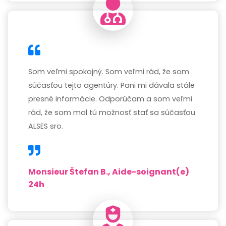
Som veľmi spokojný. Som veľmi rád, že som
súčasťou tejto agentúry. Pani mi dávala stále
presné informácie. Odporúčam a som veľmi
rád, že som mal tú možnosť stať sa súčasťou
ALSES sro.
Monsieur Štefan B., Aide-soignant(e)
24h