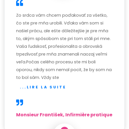
Zo srdca vám chcem poďakovať za všetko,
čo ste pre mňa urobili. Vďaka vám som si
našiel prácu, ale ešte dôležitejšie je pre mňa
to, akým spôsobom ste pri tom stáli pri mne.
Vaša ľudskosť, profesionalita a obrovská
trpezlivosť pre mňa znamenali naozaj veľmi
veľa.Počas celého procesu ste mi boli
oporou, nikdy som nemal pocit, že by som na
to bol sám. Vždy ste
...LIRE LA SUITE
Monsieur František, Infirmière pratique