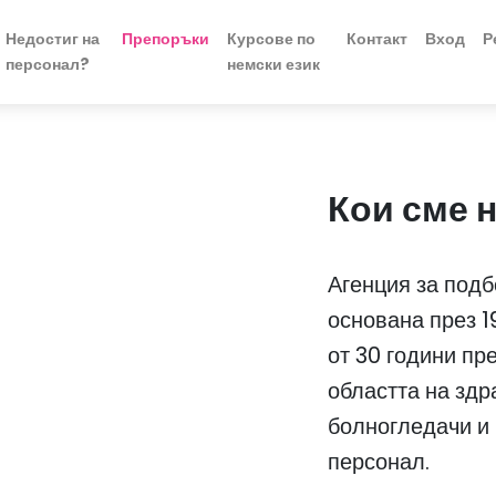
Недостиг на
Препоръки
Курсове по
Контакт
Вход
Р
персонал?
немски език
Кои сме 
Агенция за подб
основана през 19
от 30 години пр
областта на здр
болногледачи и
персонал.