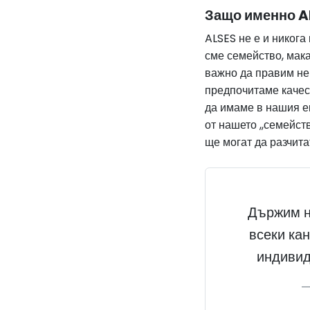
Защо именно A
ALSES не е и никог
сме семейство, мака
важно да правим нещ
предпочитаме качест
да имаме в нашия ек
от нашето ,,семейст
ще могат да разчита
Държим н
всеки ка
индивид