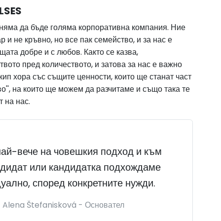
LSES
а няма да бъде голяма корпоративна компания. Ние
р и не кръвно, но все пак семейство, и за нас е
ата добре и с любов. Както се казва,
вото пред количеството, и затова за нас е важно
ип хора със същите ценности, които ще станат част
во'', на които ще можем да разчитаме и също така те
т на нас.
ай-вече на човешкия подход и към
ндидат или кандидатка подхождаме
уално, според конкретните нужди.
Alena Štefanisková -
Основател