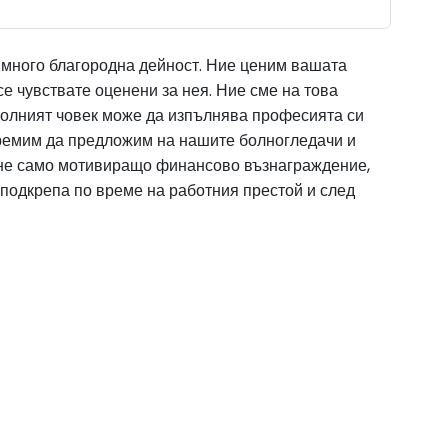
е много благородна дейност. Ние ценим вашата
се чувствате оценени за нея. Ние сме на това
волният човек може да изпълнява професията си
тремим да предложим на нашите болногледачи и
не само мотивиращо финансово възнаграждение,
 подкрепа по време на работния престой и след