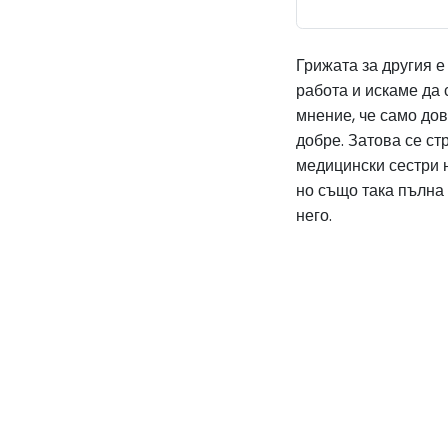
Грижата за другия 
работа и искаме да 
мнение, че само до
добре. Затова се с
медицински сестри 
но също така пълна
него.