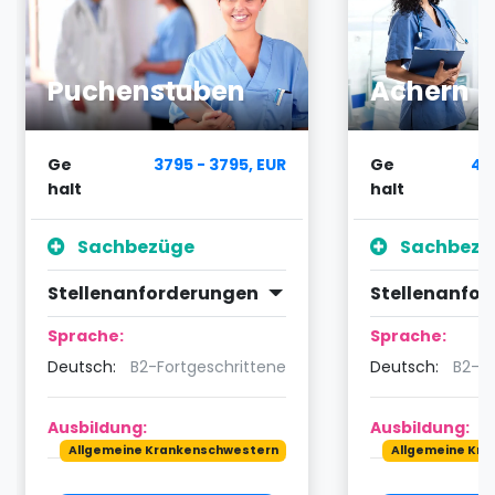
Puchenstuben
Achern
Ge
3795 - 3795, EUR
Ge
40
halt
halt
Sachbezüge
Sachbezü
Stellenanforderungen
Stellenanfo
Sprache:
Sprache:
Deutsch:
B2-Fortgeschrittene
Deutsch:
B2-Fo
Ausbildung:
Ausbildung:
Allgemeine Krankenschwestern
Allgemeine Kr