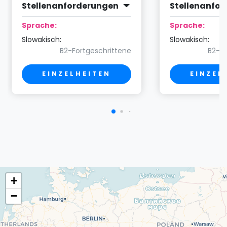
Stellenanforderungen
Stellenanfo
Sprache:
Sprache:
Slowakisch:
Slowakisch:
B2-Fortgeschrittene
B2-Fo
EINZELHEITEN
EINZEL
+
−