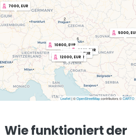
7000, EUR
2
2
5000, EU
6
10800, EUR
6601, EUR
8484, EUR
12000, EUR
12000, EUR
12000, EUR
Leaflet
| ©
OpenStreetMap
contributors ©
CARTO
Wie funktioniert der