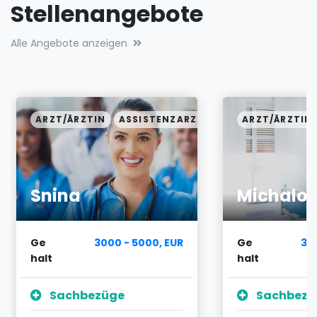
Stellenangebote
Alle Angebote anzeigen
ARZT/ÄRZTIN
ASSISTENZARZT
ARZT/ÄRZTIN
Snina
Michalo
Ge
3000 - 5000, EUR
Ge
30
halt
halt
Sachbezüge
Sachbezü