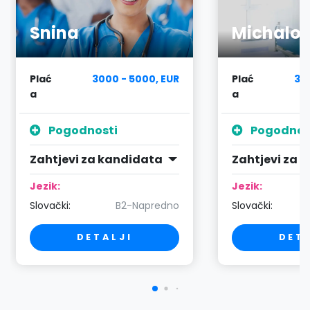
Snina
Michalo
Plać
3000 - 5000, EUR
Plać
30
a
a
Pogodnosti
Pogodnos
Zahtjevi za kandidata
Zahtjevi za 
Jezik:
Jezik:
Slovački:
B2-Napredno
Slovački:
DETALJI
DET