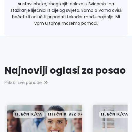
sustavi obuke, zbog kojih dolaze u Švicarsku na
stažiranje liječnici iz cijelog svijeta. Samo o Vama ovisi,
hoćete li odlučiti pripadati također među najbolje. Mi
Vam u tome možemo pomoći.
Najnoviji oglasi za posao
Prikaži sve ponude
ALIST
LIJEČNIK/CA
LIJEČNIK BEZ SPECIJALIZACIJE
LIJEČNIK/CA