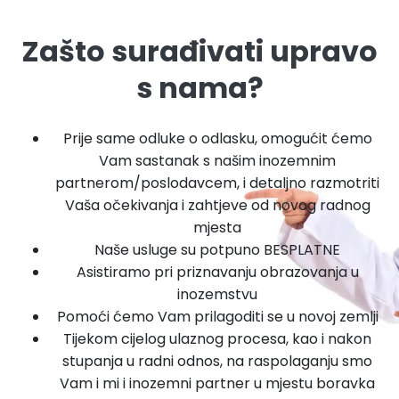
Zašto surađivati upravo
s nama?
Prije same odluke o odlasku, omogućit ćemo
Vam sastanak s našim inozemnim
partnerom/poslodavcem, i detaljno razmotriti
Vaša očekivanja i zahtjeve od novog radnog
mjesta
Naše usluge su potpuno BESPLATNE
Asistiramo pri priznavanju obrazovanja u
inozemstvu
Pomoći ćemo Vam prilagoditi se u novoj zemlji
Tijekom cijelog ulaznog procesa, kao i nakon
stupanja u radni odnos, na raspolaganju smo
Vam i mi i inozemni partner u mjestu boravka