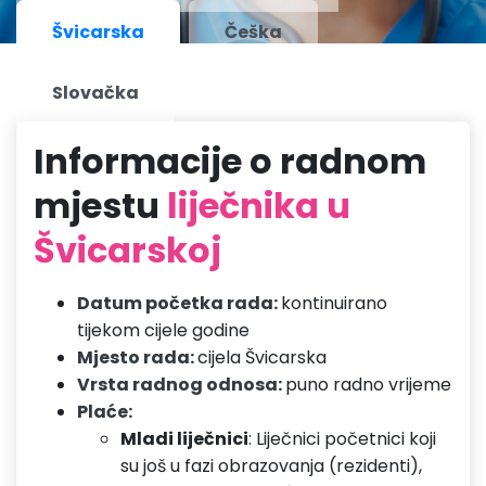
Švicarska
Češka
Slovačka
Informacije o radnom
mjestu
liječnika u
Švicarskoj
Datum početka rada:
kontinuirano
tijekom cijele godine
Mjesto rada:
cijela Švicarska
Vrsta radnog odnosa:
puno radno vrijeme
Plaće:
Mladi liječnici
: Liječnici početnici koji
su još u fazi obrazovanja (rezidenti),