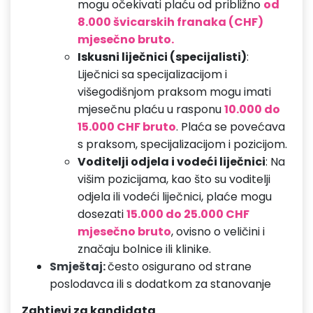
mogu očekivati plaću od približno
od
8.000 švicarskih franaka (CHF)
mjesečno bruto.
Iskusni liječnici (specijalisti)
:
Liječnici sa specijalizacijom i
višegodišnjom praksom mogu imati
mjesečnu plaću u rasponu
10.000 do
15.000 CHF bruto
. Plaća se povećava
s praksom, specijalizacijom i pozicijom.
Voditelji odjela i vodeći liječnici
: Na
višim pozicijama, kao što su voditelji
odjela ili vodeći liječnici, plaće mogu
dosezati
15.000 do 25.000 CHF
mjesečno bruto
, ovisno o veličini i
značaju bolnice ili klinike.
Smještaj:
često osigurano od strane
poslodavca ili s dodatkom za stanovanje
Zahtjevi za kandidata